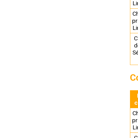
L
C
pr
L
C
d
Sé
C
c
C
pr
L
C