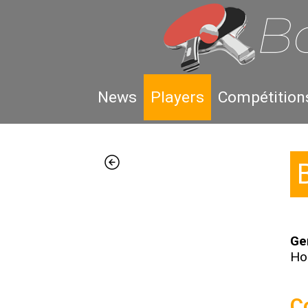
News
Players
Compétition
Ge
H
C