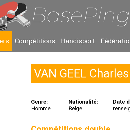
ers
Compétitions
Handisport
Fédérati
VAN GEEL Charles
Genre:
Nationalité:
Date d
Homme
Belge
rensei
Compétitions double