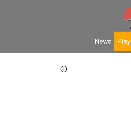
News
Play