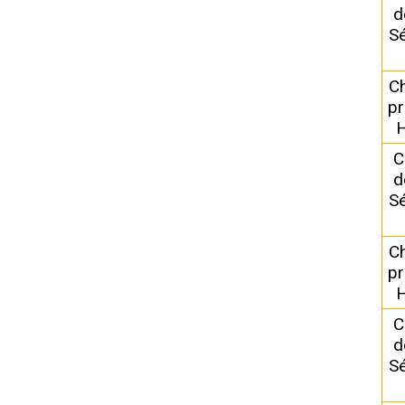
d
Sé
C
pr
H
C
d
Sé
C
pr
H
C
d
Sé