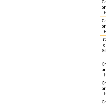
C
pr
H
C
pr
H
C
d
Sé
C
pr
H
C
pr
H
C