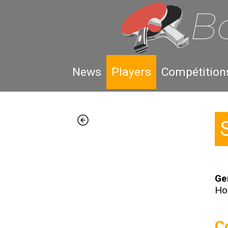
News
Players
Compétition
Ge
H
C