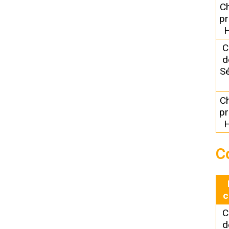
C
pr
H
C
d
Sé
C
pr
H
C
c
C
d