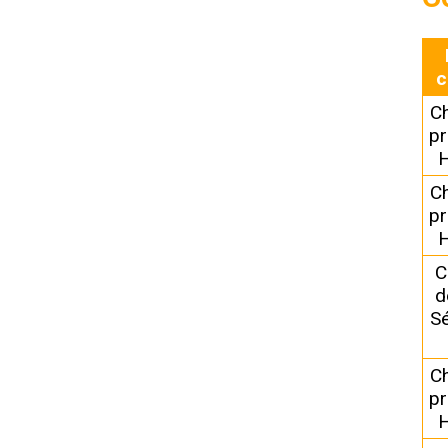
c
C
pr
H
C
pr
H
C
d
Sé
C
pr
H