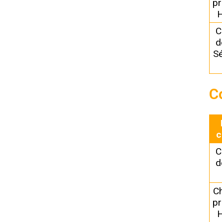
pr
H
C
d
Sé
C
c
C
d
C
pr
H