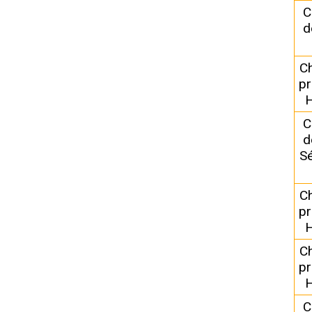
C
d
C
pr
H
C
d
Sé
C
pr
H
C
pr
H
C