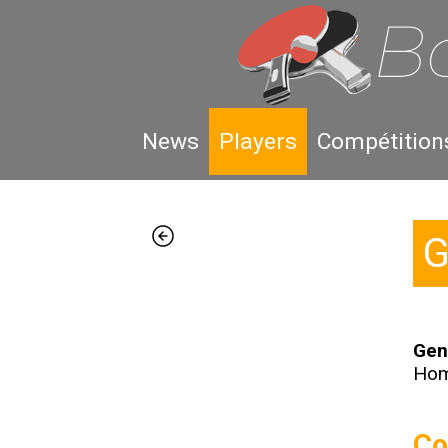
News
Players
Compétition
G
Gen
Ho
Co