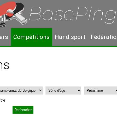
ers
Compétitions
Handisport
Fédérati
ns
tre
Rechercher