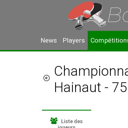
News
Players
Compétition
Championnat
Hainaut - 7
Liste des
joueurs