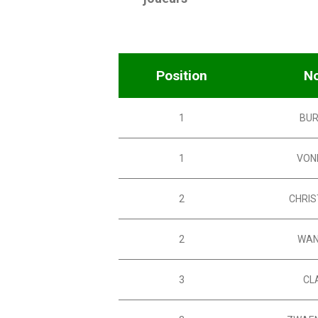
Position
N
1
BU
1
VON
2
CHRI
2
WAN
3
CL