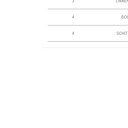
3
ZWAE
4
BO
4
SCHI