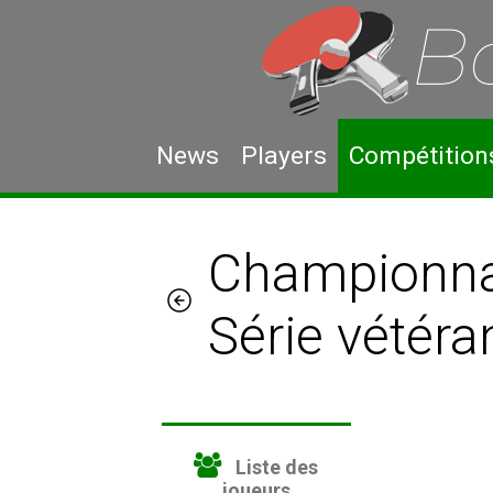
News
Players
Compétition
Championnat
Série vétér
Liste des
joueurs