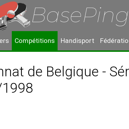
ers
Compétitions
Handisport
Fédérati
at de Belgique - Sér
/1998